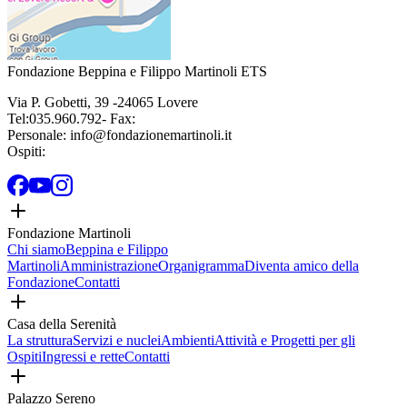
Fondazione Beppina e Filippo Martinoli ETS
Via P. Gobetti
,
39
-
24065
Lovere
Tel:
035.960.792
- Fax:
Personale:
info@fondazionemartinoli.it
Ospiti:
Fondazione Martinoli
Chi siamo
Beppina e Filippo
Martinoli
Amministrazione
Organigramma
Diventa amico della
Fondazione
Contatti
Casa della Serenità
La struttura
Servizi e nuclei
Ambienti
Attività e Progetti per gli
Ospiti
Ingressi e rette
Contatti
Palazzo Sereno