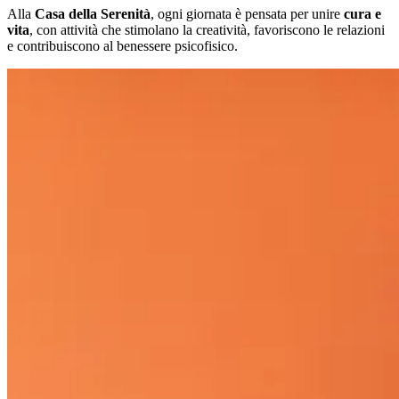
Alla
Casa della Serenità
, ogni giornata è pensata per unire
cura e
vita
, con attività che stimolano la creatività, favoriscono le relazioni
e contribuiscono al benessere psicofisico.