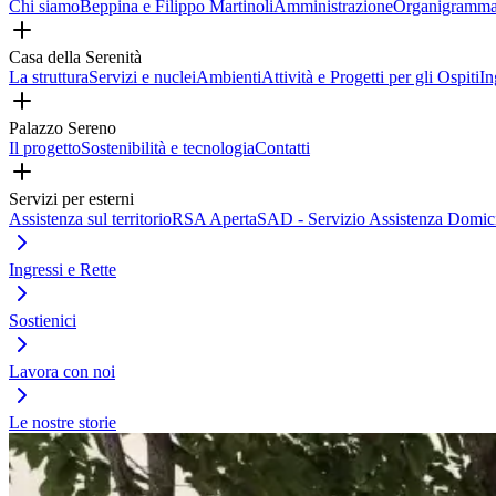
Chi siamo
Beppina e Filippo Martinoli
Amministrazione
Organigramm
Casa della Serenità
La struttura
Servizi e nuclei
Ambienti
Attività e Progetti per gli Ospiti
In
Palazzo Sereno
Il progetto
Sostenibilità e tecnologia
Contatti
Servizi per esterni
Assistenza sul territorio
RSA Aperta
SAD - Servizio Assistenza Domici
Ingressi e Rette
Sostienici
Lavora con noi
Le nostre storie