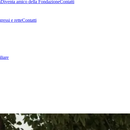
a
Diventa amico della Fondazione
Contatti
gressi e rette
Contatti
liare