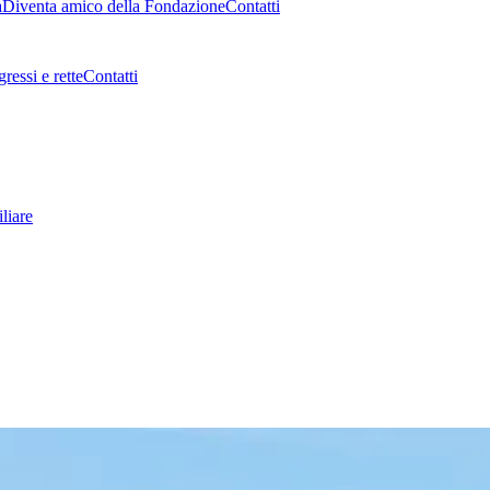
a
Diventa amico della Fondazione
Contatti
gressi e rette
Contatti
liare