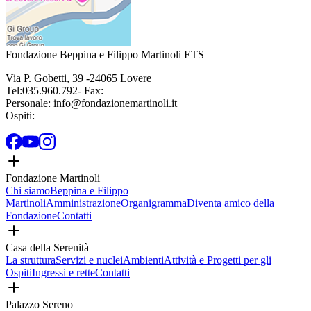
Fondazione Beppina e Filippo Martinoli ETS
Via P. Gobetti
,
39
-
24065
Lovere
Tel:
035.960.792
- Fax:
Personale:
info@fondazionemartinoli.it
Ospiti:
Fondazione Martinoli
Chi siamo
Beppina e Filippo
Martinoli
Amministrazione
Organigramma
Diventa amico della
Fondazione
Contatti
Casa della Serenità
La struttura
Servizi e nuclei
Ambienti
Attività e Progetti per gli
Ospiti
Ingressi e rette
Contatti
Palazzo Sereno