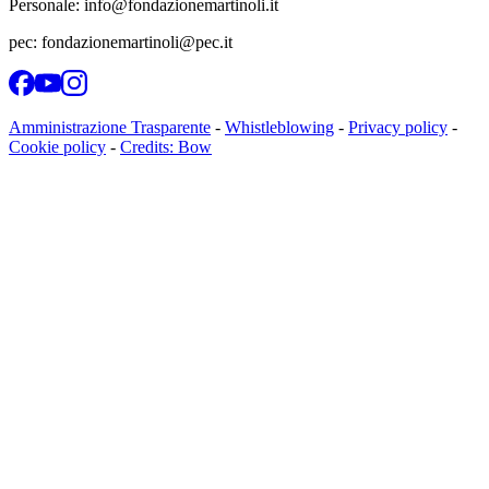
Personale: info@fondazionemartinoli.it
pec: fondazionemartinoli@pec.it
Amministrazione Trasparente
-
Whistleblowing
-
Privacy policy
-
Cookie policy
-
Credits: Bow