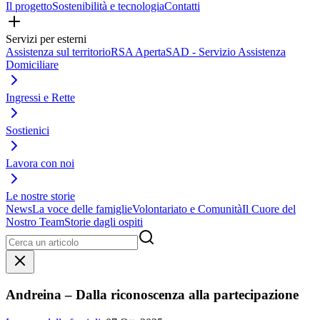
Il progetto
Sostenibilità e tecnologia
Contatti
Servizi per esterni
Assistenza sul territorio
RSA Aperta
SAD - Servizio Assistenza
Domiciliare
Ingressi e Rette
Sostienici
Lavora con noi
Le nostre storie
News
La voce delle famiglie
Volontariato e Comunità
Il Cuore del
Nostro Team
Storie dagli ospiti
Andreina – Dalla riconoscenza alla partecipazione