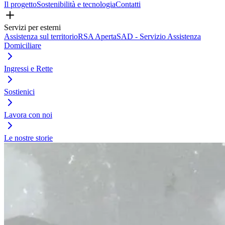
Il progetto
Sostenibilità e tecnologia
Contatti
Servizi per esterni
Assistenza sul territorio
RSA Aperta
SAD - Servizio Assistenza
Domiciliare
Ingressi e Rette
Sostienici
Lavora con noi
Le nostre storie