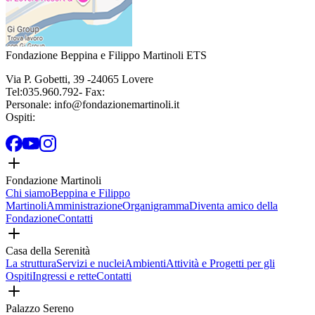
Fondazione Beppina e Filippo Martinoli ETS
Via P. Gobetti
,
39
-
24065
Lovere
Tel:
035.960.792
- Fax:
Personale:
info@fondazionemartinoli.it
Ospiti:
Fondazione Martinoli
Chi siamo
Beppina e Filippo
Martinoli
Amministrazione
Organigramma
Diventa amico della
Fondazione
Contatti
Casa della Serenità
La struttura
Servizi e nuclei
Ambienti
Attività e Progetti per gli
Ospiti
Ingressi e rette
Contatti
Palazzo Sereno